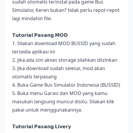
sudah otomatis terinstal pada game Bus
Simulator, Keren bukan? tidak perlu repot-repot
lagi mindahin file.
𝗧𝘂𝘁𝗼𝗿𝗶𝗮𝗹 𝗣𝗮𝘀𝗮𝗻𝗴 𝗠𝗢𝗗
1. Silakan download MOD BUSSID yang sudah
tersedia aplikasi ini
2. jika ada izin akses storage silahkan diizinkan
3. Jika download sudah selesai, mod akan
otomatis terpasang
4. Buka Game Bus Simulator Indonesia (BUSSID)
5. Buka menu Garasi dan MOD yang kamu
masukan langsung muncul disitu. Silakan klik
pakai untuk menggunakannya.
𝗧𝘂𝘁𝗼𝗿𝗶𝗮𝗹 𝗣𝗮𝘀𝗮𝗻𝗴 𝗟𝗶𝘃𝗲𝗿𝘆