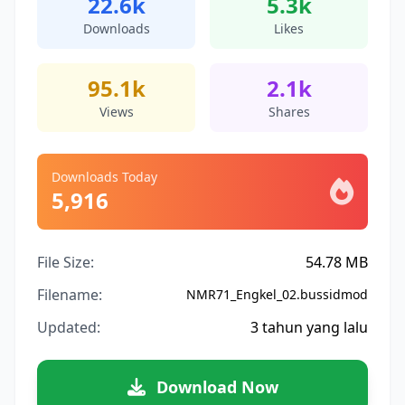
22.6k
5.3k
Downloads
Likes
95.1k
2.1k
Views
Shares
Downloads Today
5,916
File Size:
54.78 MB
Filename:
NMR71_Engkel_02.bussidmod
Updated:
3 tahun yang lalu
Download Now