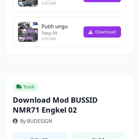
3.43 MB
Putih ungu
Download
Tony 05
3.50 MB
Truck
Download Mod BUSSID
NMR71 Engkel 02
By BUDESIGN