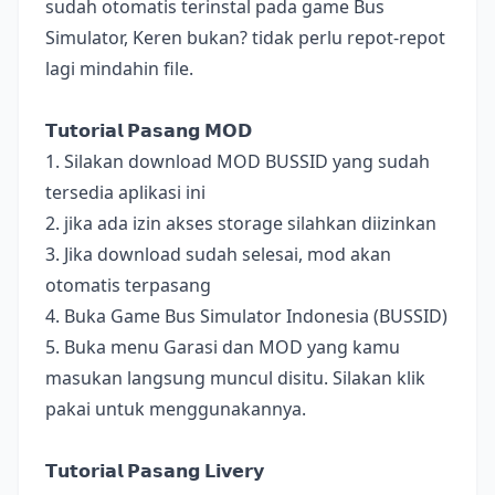
sudah otomatis terinstal pada game Bus
Simulator, Keren bukan? tidak perlu repot-repot
lagi mindahin file.
𝗧𝘂𝘁𝗼𝗿𝗶𝗮𝗹 𝗣𝗮𝘀𝗮𝗻𝗴 𝗠𝗢𝗗
1. Silakan download MOD BUSSID yang sudah
tersedia aplikasi ini
2. jika ada izin akses storage silahkan diizinkan
3. Jika download sudah selesai, mod akan
otomatis terpasang
4. Buka Game Bus Simulator Indonesia (BUSSID)
5. Buka menu Garasi dan MOD yang kamu
masukan langsung muncul disitu. Silakan klik
pakai untuk menggunakannya.
𝗧𝘂𝘁𝗼𝗿𝗶𝗮𝗹 𝗣𝗮𝘀𝗮𝗻𝗴 𝗟𝗶𝘃𝗲𝗿𝘆