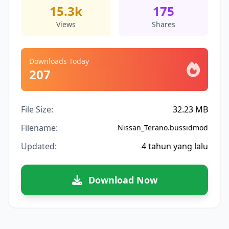
15.3k
175
Views
Shares
Downloads Today
207
File Size:
32.23 MB
Filename:
Nissan_Terano.bussidmod
Updated:
4 tahun yang lalu
Download Now