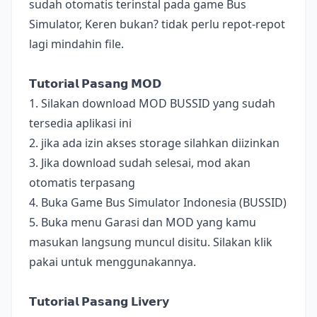
sudah otomatis terinstal pada game Bus
Simulator, Keren bukan? tidak perlu repot-repot
lagi mindahin file.
𝗧𝘂𝘁𝗼𝗿𝗶𝗮𝗹 𝗣𝗮𝘀𝗮𝗻𝗴 𝗠𝗢𝗗
1. Silakan download MOD BUSSID yang sudah
tersedia aplikasi ini
2. jika ada izin akses storage silahkan diizinkan
3. Jika download sudah selesai, mod akan
otomatis terpasang
4. Buka Game Bus Simulator Indonesia (BUSSID)
5. Buka menu Garasi dan MOD yang kamu
masukan langsung muncul disitu. Silakan klik
pakai untuk menggunakannya.
𝗧𝘂𝘁𝗼𝗿𝗶𝗮𝗹 𝗣𝗮𝘀𝗮𝗻𝗴 𝗟𝗶𝘃𝗲𝗿𝘆