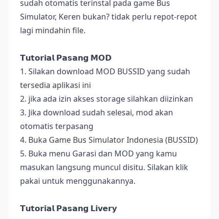
sudah otomatis terinstal pada game Bus
Simulator, Keren bukan? tidak perlu repot-repot
lagi mindahin file.
𝗧𝘂𝘁𝗼𝗿𝗶𝗮𝗹 𝗣𝗮𝘀𝗮𝗻𝗴 𝗠𝗢𝗗
1. Silakan download MOD BUSSID yang sudah
tersedia aplikasi ini
2. jika ada izin akses storage silahkan diizinkan
3. Jika download sudah selesai, mod akan
otomatis terpasang
4. Buka Game Bus Simulator Indonesia (BUSSID)
5. Buka menu Garasi dan MOD yang kamu
masukan langsung muncul disitu. Silakan klik
pakai untuk menggunakannya.
𝗧𝘂𝘁𝗼𝗿𝗶𝗮𝗹 𝗣𝗮𝘀𝗮𝗻𝗴 𝗟𝗶𝘃𝗲𝗿𝘆