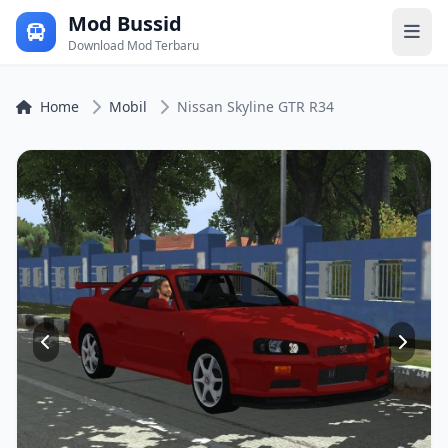
Mod Bussid
Download Mod Terbaru
Home
Mobil
Nissan Skyline GTR R34