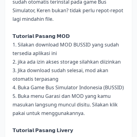
sudah otomatis terinstal pada game Bus
Simulator, Keren bukan? tidak perlu repot-repot
lagi mindahin file.
𝗧𝘂𝘁𝗼𝗿𝗶𝗮𝗹 𝗣𝗮𝘀𝗮𝗻𝗴 𝗠𝗢𝗗
1. Silakan download MOD BUSSID yang sudah
tersedia aplikasi ini
2. jika ada izin akses storage silahkan diizinkan
3. Jika download sudah selesai, mod akan
otomatis terpasang
4. Buka Game Bus Simulator Indonesia (BUSSID)
5. Buka menu Garasi dan MOD yang kamu
masukan langsung muncul disitu. Silakan klik
pakai untuk menggunakannya.
𝗧𝘂𝘁𝗼𝗿𝗶𝗮𝗹 𝗣𝗮𝘀𝗮𝗻𝗴 𝗟𝗶𝘃𝗲𝗿𝘆