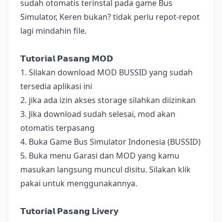
sudah otomatis terinstal pada game Bus
Simulator, Keren bukan? tidak perlu repot-repot
lagi mindahin file.
𝗧𝘂𝘁𝗼𝗿𝗶𝗮𝗹 𝗣𝗮𝘀𝗮𝗻𝗴 𝗠𝗢𝗗
1. Silakan download MOD BUSSID yang sudah
tersedia aplikasi ini
2. jika ada izin akses storage silahkan diizinkan
3. Jika download sudah selesai, mod akan
otomatis terpasang
4. Buka Game Bus Simulator Indonesia (BUSSID)
5. Buka menu Garasi dan MOD yang kamu
masukan langsung muncul disitu. Silakan klik
pakai untuk menggunakannya.
𝗧𝘂𝘁𝗼𝗿𝗶𝗮𝗹 𝗣𝗮𝘀𝗮𝗻𝗴 𝗟𝗶𝘃𝗲𝗿𝘆