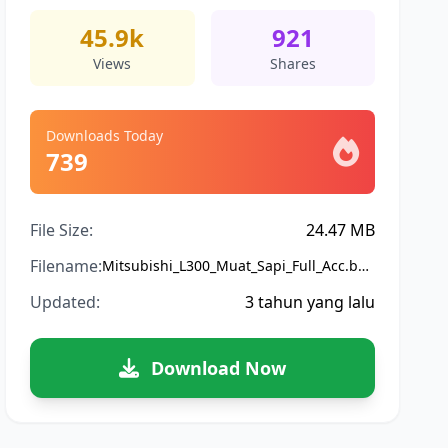
45.9k
921
Views
Shares
Downloads Today
739
File Size:
24.47 MB
Filename:
Mitsubishi_L300_Muat_Sapi_Full_Acc.bussidmod
Updated:
3 tahun yang lalu
Download Now