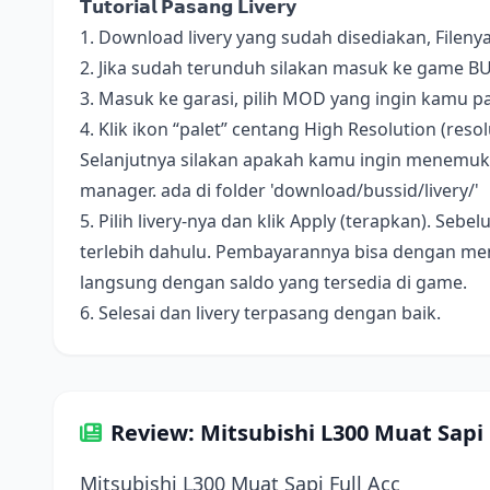
𝗧𝘂𝘁𝗼𝗿𝗶𝗮𝗹 𝗣𝗮𝘀𝗮𝗻𝗴 𝗟𝗶𝘃𝗲𝗿𝘆
1. Download livery yang sudah disediakan, Fileny
2. Jika sudah terunduh silakan masuk ke game B
3. Masuk ke garasi, pilih MOD yang ingin kamu pa
4. Klik ikon “palet” centang High Resolution (resolus
Selanjutnya silakan apakah kamu ingin menemukan 
manager. ada di folder 'download/bussid/livery/'
5. Pilih livery-nya dan klik Apply (terapkan). S
terlebih dahulu. Pembayarannya bisa dengan me
langsung dengan saldo yang tersedia di game.
6. Selesai dan livery terpasang dengan baik.
Review: Mitsubishi L300 Muat Sapi 
Mitsubishi L300 Muat Sapi Full Acc