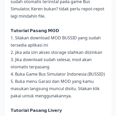
sudah otomatis terinstal pada game Bus
Simulator, Keren bukan? tidak perlu repot-repot
lagi mindahin file.
𝗧𝘂𝘁𝗼𝗿𝗶𝗮𝗹 𝗣𝗮𝘀𝗮𝗻𝗴 𝗠𝗢𝗗
1. Silakan download MOD BUSSID yang sudah
tersedia aplikasi ini
2. jika ada izin akses storage silahkan diizinkan
3. Jika download sudah selesai, mod akan
otomatis terpasang
4. Buka Game Bus Simulator Indonesia (BUSSID)
5. Buka menu Garasi dan MOD yang kamu
masukan langsung muncul disitu. Silakan klik
pakai untuk menggunakannya.
𝗧𝘂𝘁𝗼𝗿𝗶𝗮𝗹 𝗣𝗮𝘀𝗮𝗻𝗴 𝗟𝗶𝘃𝗲𝗿𝘆