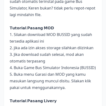
sudah otomatis terinstal pada game Bus
Simulator, Keren bukan? tidak perlu repot-repot
lagi mindahin file.
𝗧𝘂𝘁𝗼𝗿𝗶𝗮𝗹 𝗣𝗮𝘀𝗮𝗻𝗴 𝗠𝗢𝗗
1. Silakan download MOD BUSSID yang sudah
tersedia aplikasi ini
2. jika ada izin akses storage silahkan diizinkan
3. Jika download sudah selesai, mod akan
otomatis terpasang
4. Buka Game Bus Simulator Indonesia (BUSSID)
5. Buka menu Garasi dan MOD yang kamu
masukan langsung muncul disitu. Silakan klik
pakai untuk menggunakannya.
𝗧𝘂𝘁𝗼𝗿𝗶𝗮𝗹 𝗣𝗮𝘀𝗮𝗻𝗴 𝗟𝗶𝘃𝗲𝗿𝘆