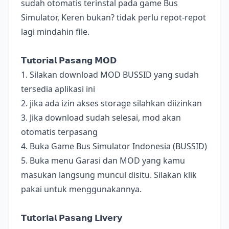
sudah otomatis terinstal pada game Bus
Simulator, Keren bukan? tidak perlu repot-repot
lagi mindahin file.
𝗧𝘂𝘁𝗼𝗿𝗶𝗮𝗹 𝗣𝗮𝘀𝗮𝗻𝗴 𝗠𝗢𝗗
1. Silakan download MOD BUSSID yang sudah
tersedia aplikasi ini
2. jika ada izin akses storage silahkan diizinkan
3. Jika download sudah selesai, mod akan
otomatis terpasang
4. Buka Game Bus Simulator Indonesia (BUSSID)
5. Buka menu Garasi dan MOD yang kamu
masukan langsung muncul disitu. Silakan klik
pakai untuk menggunakannya.
𝗧𝘂𝘁𝗼𝗿𝗶𝗮𝗹 𝗣𝗮𝘀𝗮𝗻𝗴 𝗟𝗶𝘃𝗲𝗿𝘆