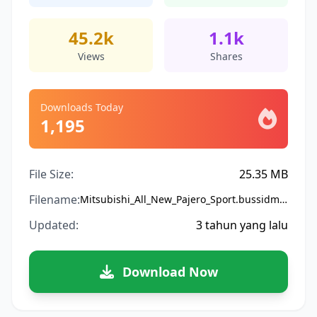
45.2k
1.1k
Views
Shares
Downloads Today
1,195
File Size:
25.35 MB
Filename:
Mitsubishi_All_New_Pajero_Sport.bussidmod
Updated:
3 tahun yang lalu
Download Now