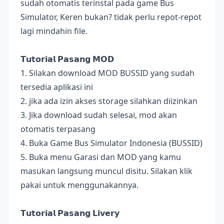
sudah otomatis terinstal pada game Bus
Simulator, Keren bukan? tidak perlu repot-repot
lagi mindahin file.
𝗧𝘂𝘁𝗼𝗿𝗶𝗮𝗹 𝗣𝗮𝘀𝗮𝗻𝗴 𝗠𝗢𝗗
1. Silakan download MOD BUSSID yang sudah
tersedia aplikasi ini
2. jika ada izin akses storage silahkan diizinkan
3. Jika download sudah selesai, mod akan
otomatis terpasang
4. Buka Game Bus Simulator Indonesia (BUSSID)
5. Buka menu Garasi dan MOD yang kamu
masukan langsung muncul disitu. Silakan klik
pakai untuk menggunakannya.
𝗧𝘂𝘁𝗼𝗿𝗶𝗮𝗹 𝗣𝗮𝘀𝗮𝗻𝗴 𝗟𝗶𝘃𝗲𝗿𝘆