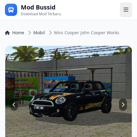
Mod Bussid
Download Mod Terbaru
Home
Mobil
Mini Cooper John Cooper Works