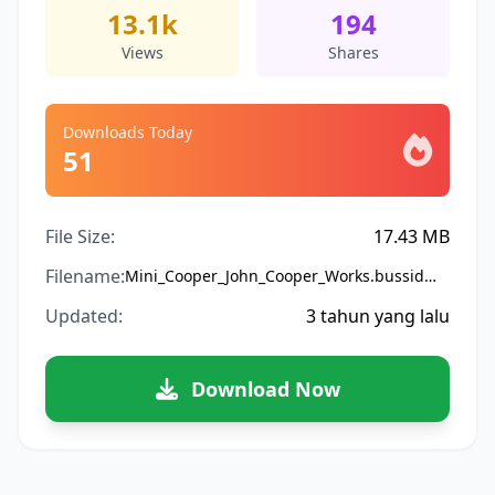
13.1k
194
Views
Shares
Downloads Today
51
File Size:
17.43 MB
Filename:
Mini_Cooper_John_Cooper_Works.bussidmod
Updated:
3 tahun yang lalu
Download Now