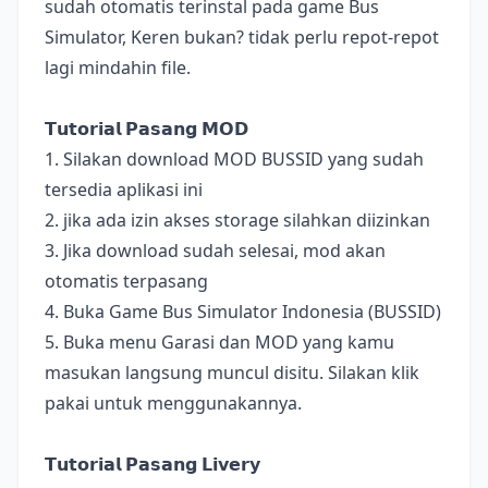
sudah otomatis terinstal pada game Bus
Simulator, Keren bukan? tidak perlu repot-repot
lagi mindahin file.
𝗧𝘂𝘁𝗼𝗿𝗶𝗮𝗹 𝗣𝗮𝘀𝗮𝗻𝗴 𝗠𝗢𝗗
1. Silakan download MOD BUSSID yang sudah
tersedia aplikasi ini
2. jika ada izin akses storage silahkan diizinkan
3. Jika download sudah selesai, mod akan
otomatis terpasang
4. Buka Game Bus Simulator Indonesia (BUSSID)
5. Buka menu Garasi dan MOD yang kamu
masukan langsung muncul disitu. Silakan klik
pakai untuk menggunakannya.
𝗧𝘂𝘁𝗼𝗿𝗶𝗮𝗹 𝗣𝗮𝘀𝗮𝗻𝗴 𝗟𝗶𝘃𝗲𝗿𝘆