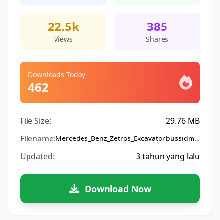
22.5k
385
Views
Shares
Downloads Today
462
File Size:
29.76 MB
Filename:
Mercedes_Benz_Zetros_Excavator.bussidmod
Updated:
3 tahun yang lalu
Download Now