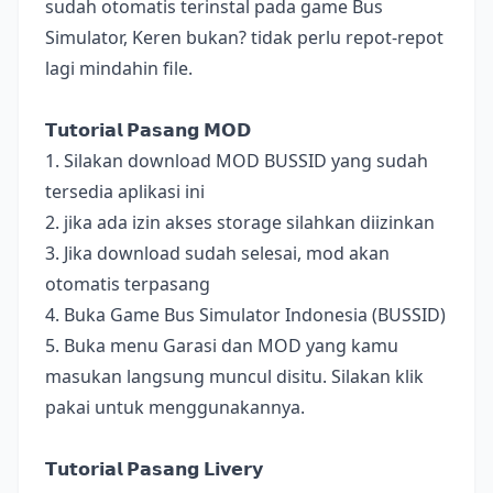
sudah otomatis terinstal pada game Bus
Simulator, Keren bukan? tidak perlu repot-repot
lagi mindahin file.
𝗧𝘂𝘁𝗼𝗿𝗶𝗮𝗹 𝗣𝗮𝘀𝗮𝗻𝗴 𝗠𝗢𝗗
1. Silakan download MOD BUSSID yang sudah
tersedia aplikasi ini
2. jika ada izin akses storage silahkan diizinkan
3. Jika download sudah selesai, mod akan
otomatis terpasang
4. Buka Game Bus Simulator Indonesia (BUSSID)
5. Buka menu Garasi dan MOD yang kamu
masukan langsung muncul disitu. Silakan klik
pakai untuk menggunakannya.
𝗧𝘂𝘁𝗼𝗿𝗶𝗮𝗹 𝗣𝗮𝘀𝗮𝗻𝗴 𝗟𝗶𝘃𝗲𝗿𝘆