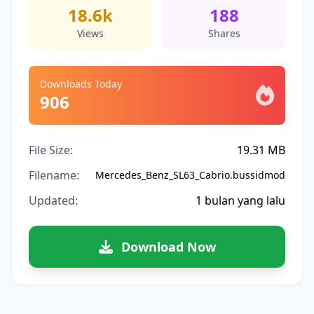
18.6k
188
Views
Shares
Downloads Today
906
File Size:
19.31 MB
Filename:
Mercedes_Benz_SL63_Cabrio.bussidmod
Updated:
1 bulan yang lalu
Download Now