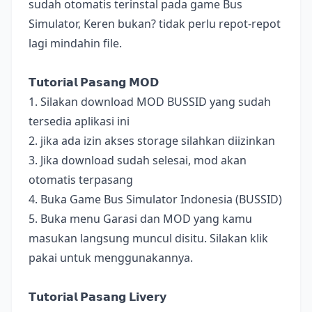
sudah otomatis terinstal pada game Bus
Simulator, Keren bukan? tidak perlu repot-repot
lagi mindahin file.
𝗧𝘂𝘁𝗼𝗿𝗶𝗮𝗹 𝗣𝗮𝘀𝗮𝗻𝗴 𝗠𝗢𝗗
1. Silakan download MOD BUSSID yang sudah
tersedia aplikasi ini
2. jika ada izin akses storage silahkan diizinkan
3. Jika download sudah selesai, mod akan
otomatis terpasang
4. Buka Game Bus Simulator Indonesia (BUSSID)
5. Buka menu Garasi dan MOD yang kamu
masukan langsung muncul disitu. Silakan klik
pakai untuk menggunakannya.
𝗧𝘂𝘁𝗼𝗿𝗶𝗮𝗹 𝗣𝗮𝘀𝗮𝗻𝗴 𝗟𝗶𝘃𝗲𝗿𝘆