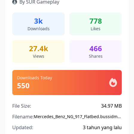
By SUR Gameplay
3k
778
Downloads
Likes
27.4k
466
Views
Shares
Downloads Today
550
File Size:
34.97 MB
Filename:
Mercedes_Benz_NG_917_Flatbed.bussidmod
Updated:
3 tahun yang lalu