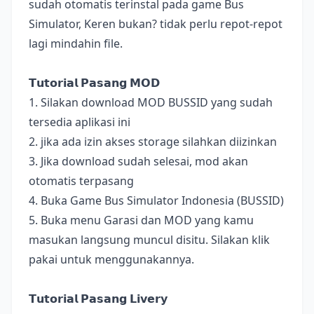
sudah otomatis terinstal pada game Bus
Simulator, Keren bukan? tidak perlu repot-repot
lagi mindahin file.
𝗧𝘂𝘁𝗼𝗿𝗶𝗮𝗹 𝗣𝗮𝘀𝗮𝗻𝗴 𝗠𝗢𝗗
1. Silakan download MOD BUSSID yang sudah
tersedia aplikasi ini
2. jika ada izin akses storage silahkan diizinkan
3. Jika download sudah selesai, mod akan
otomatis terpasang
4. Buka Game Bus Simulator Indonesia (BUSSID)
5. Buka menu Garasi dan MOD yang kamu
masukan langsung muncul disitu. Silakan klik
pakai untuk menggunakannya.
𝗧𝘂𝘁𝗼𝗿𝗶𝗮𝗹 𝗣𝗮𝘀𝗮𝗻𝗴 𝗟𝗶𝘃𝗲𝗿𝘆