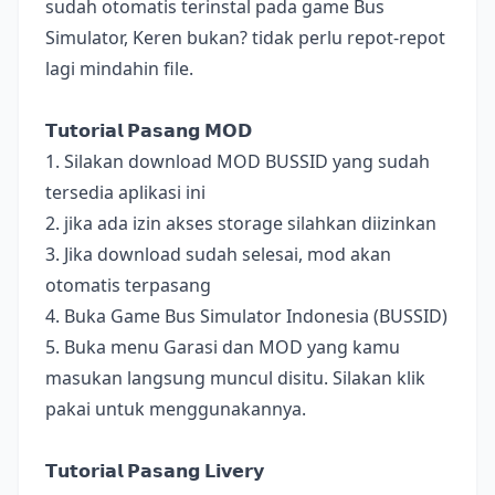
sudah otomatis terinstal pada game Bus
Simulator, Keren bukan? tidak perlu repot-repot
lagi mindahin file.
𝗧𝘂𝘁𝗼𝗿𝗶𝗮𝗹 𝗣𝗮𝘀𝗮𝗻𝗴 𝗠𝗢𝗗
1. Silakan download MOD BUSSID yang sudah
tersedia aplikasi ini
2. jika ada izin akses storage silahkan diizinkan
3. Jika download sudah selesai, mod akan
otomatis terpasang
4. Buka Game Bus Simulator Indonesia (BUSSID)
5. Buka menu Garasi dan MOD yang kamu
masukan langsung muncul disitu. Silakan klik
pakai untuk menggunakannya.
𝗧𝘂𝘁𝗼𝗿𝗶𝗮𝗹 𝗣𝗮𝘀𝗮𝗻𝗴 𝗟𝗶𝘃𝗲𝗿𝘆