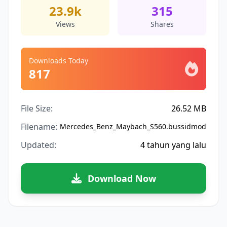
23.9k
315
Views
Shares
Downloads Today
817
File Size:
26.52 MB
Filename:
Mercedes_Benz_Maybach_S560.bussidmod
Updated:
4 tahun yang lalu
Download Now