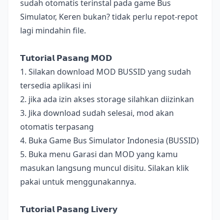
sudah otomatis terinstal pada game Bus
Simulator, Keren bukan? tidak perlu repot-repot
lagi mindahin file.
𝗧𝘂𝘁𝗼𝗿𝗶𝗮𝗹 𝗣𝗮𝘀𝗮𝗻𝗴 𝗠𝗢𝗗
1. Silakan download MOD BUSSID yang sudah
tersedia aplikasi ini
2. jika ada izin akses storage silahkan diizinkan
3. Jika download sudah selesai, mod akan
otomatis terpasang
4. Buka Game Bus Simulator Indonesia (BUSSID)
5. Buka menu Garasi dan MOD yang kamu
masukan langsung muncul disitu. Silakan klik
pakai untuk menggunakannya.
𝗧𝘂𝘁𝗼𝗿𝗶𝗮𝗹 𝗣𝗮𝘀𝗮𝗻𝗴 𝗟𝗶𝘃𝗲𝗿𝘆