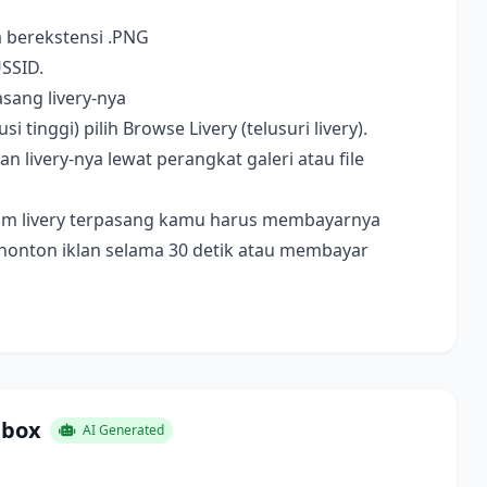
a berekstensi .PNG
USSID.
sang livery-nya
i tinggi) pilih Browse Livery (telusuri livery).
livery-nya lewat perangkat galeri atau file
ebelum livery terpasang kamu harus membayarnya
nonton iklan selama 30 detik atau membayar
gbox
AI Generated