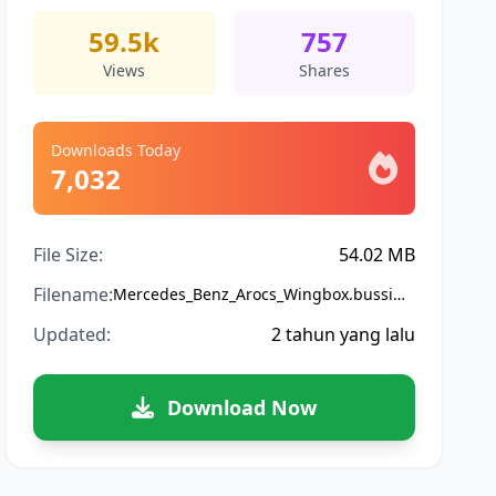
59.5k
757
Views
Shares
Downloads Today
7,032
File Size:
54.02 MB
Filename:
Mercedes_Benz_Arocs_Wingbox.bussidmod
Updated:
2 tahun yang lalu
Download Now