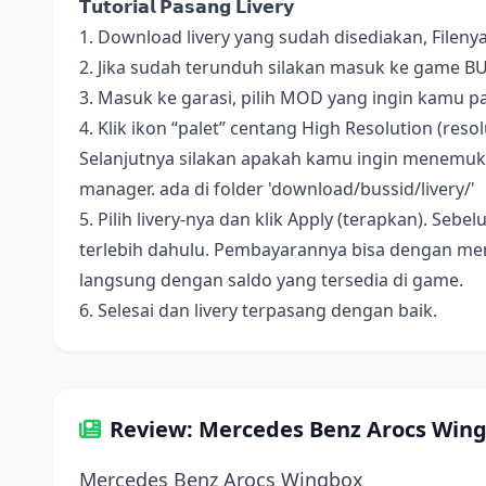
𝗧𝘂𝘁𝗼𝗿𝗶𝗮𝗹 𝗣𝗮𝘀𝗮𝗻𝗴 𝗟𝗶𝘃𝗲𝗿𝘆
1. Download livery yang sudah disediakan, Fileny
2. Jika sudah terunduh silakan masuk ke game B
3. Masuk ke garasi, pilih MOD yang ingin kamu pa
4. Klik ikon “palet” centang High Resolution (resolus
Selanjutnya silakan apakah kamu ingin menemukan 
manager. ada di folder 'download/bussid/livery/'
5. Pilih livery-nya dan klik Apply (terapkan). S
terlebih dahulu. Pembayarannya bisa dengan me
langsung dengan saldo yang tersedia di game.
6. Selesai dan livery terpasang dengan baik.
Review: Mercedes Benz Arocs Win
Mercedes Benz Arocs Wingbox