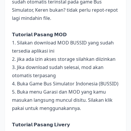
sudah otomatis terinstal pada game Bus
Simulator, Keren bukan? tidak perlu repot-repot
lagi mindahin file.
𝗧𝘂𝘁𝗼𝗿𝗶𝗮𝗹 𝗣𝗮𝘀𝗮𝗻𝗴 𝗠𝗢𝗗
1. Silakan download MOD BUSSID yang sudah
tersedia aplikasi ini
2. jika ada izin akses storage silahkan diizinkan
3. Jika download sudah selesai, mod akan
otomatis terpasang
4. Buka Game Bus Simulator Indonesia (BUSSID)
5. Buka menu Garasi dan MOD yang kamu
masukan langsung muncul disitu. Silakan klik
pakai untuk menggunakannya.
𝗧𝘂𝘁𝗼𝗿𝗶𝗮𝗹 𝗣𝗮𝘀𝗮𝗻𝗴 𝗟𝗶𝘃𝗲𝗿𝘆