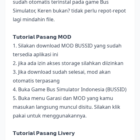
sudah otomatis terinstal pada game Bus
Simulator, Keren bukan? tidak perlu repot-repot
lagi mindahin file.
𝗧𝘂𝘁𝗼𝗿𝗶𝗮𝗹 𝗣𝗮𝘀𝗮𝗻𝗴 𝗠𝗢𝗗
1. Silakan download MOD BUSSID yang sudah
tersedia aplikasi ini
2. jika ada izin akses storage silahkan diizinkan
3. Jika download sudah selesai, mod akan
otomatis terpasang
4. Buka Game Bus Simulator Indonesia (BUSSID)
5. Buka menu Garasi dan MOD yang kamu
masukan langsung muncul disitu. Silakan klik
pakai untuk menggunakannya.
𝗧𝘂𝘁𝗼𝗿𝗶𝗮𝗹 𝗣𝗮𝘀𝗮𝗻𝗴 𝗟𝗶𝘃𝗲𝗿𝘆