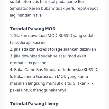
sudah otomatis terinstal pada game Bus
Simulator, Keren bukan? tidak perlu repot-repot
lagi mindahin file.
𝗧𝘂𝘁𝗼𝗿𝗶𝗮𝗹 𝗣𝗮𝘀𝗮𝗻𝗴 𝗠𝗢𝗗
1. Silakan download MOD BUSSID yang sudah
tersedia aplikasi ini
2. jika ada izin akses storage silahkan diizinkan
3. Jika download sudah selesai, mod akan
otomatis terpasang
4. Buka Game Bus Simulator Indonesia (BUSSID)
5. Buka menu Garasi dan MOD yang kamu
masukan langsung muncul disitu. Silakan klik
pakai untuk menggunakannya.
𝗧𝘂𝘁𝗼𝗿𝗶𝗮𝗹 𝗣𝗮𝘀𝗮𝗻𝗴 𝗟𝗶𝘃𝗲𝗿𝘆