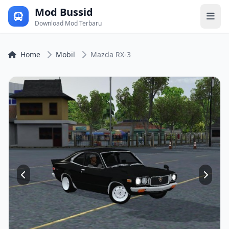
Mod Bussid
Download Mod Terbaru
Home
Mobil
Mazda RX-3