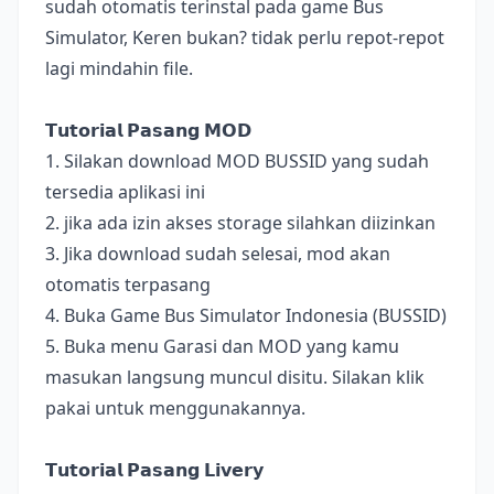
sudah otomatis terinstal pada game Bus
Simulator, Keren bukan? tidak perlu repot-repot
lagi mindahin file.
𝗧𝘂𝘁𝗼𝗿𝗶𝗮𝗹 𝗣𝗮𝘀𝗮𝗻𝗴 𝗠𝗢𝗗
1. Silakan download MOD BUSSID yang sudah
tersedia aplikasi ini
2. jika ada izin akses storage silahkan diizinkan
3. Jika download sudah selesai, mod akan
otomatis terpasang
4. Buka Game Bus Simulator Indonesia (BUSSID)
5. Buka menu Garasi dan MOD yang kamu
masukan langsung muncul disitu. Silakan klik
pakai untuk menggunakannya.
𝗧𝘂𝘁𝗼𝗿𝗶𝗮𝗹 𝗣𝗮𝘀𝗮𝗻𝗴 𝗟𝗶𝘃𝗲𝗿𝘆