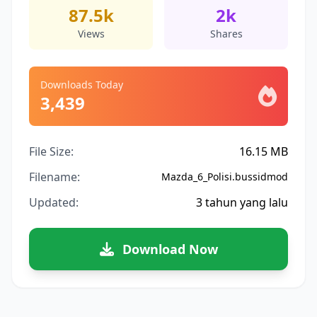
87.5k
2k
Views
Shares
Downloads Today
3,439
File Size:
16.15 MB
Filename:
Mazda_6_Polisi.bussidmod
Updated:
3 tahun yang lalu
Download Now