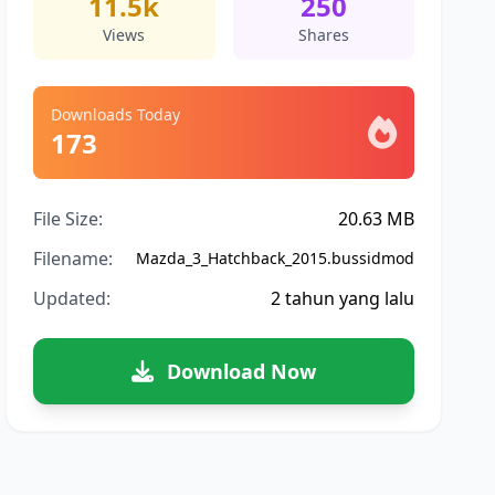
11.5k
250
Views
Shares
Downloads Today
173
File Size:
20.63 MB
Filename:
Mazda_3_Hatchback_2015.bussidmod
Updated:
2 tahun yang lalu
Download Now