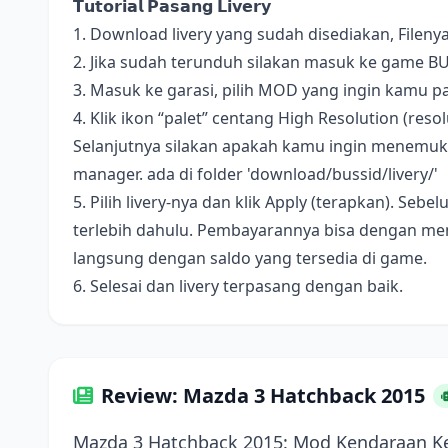
𝗧𝘂𝘁𝗼𝗿𝗶𝗮𝗹 𝗣𝗮𝘀𝗮𝗻𝗴 𝗟𝗶𝘃𝗲𝗿𝘆
1. Download livery yang sudah disediakan, Fileny
2. Jika sudah terunduh silakan masuk ke game B
3. Masuk ke garasi, pilih MOD yang ingin kamu pa
4. Klik ikon “palet” centang High Resolution (resolus
Selanjutnya silakan apakah kamu ingin menemukan 
manager. ada di folder 'download/bussid/livery/'
5. Pilih livery-nya dan klik Apply (terapkan). S
terlebih dahulu. Pembayarannya bisa dengan me
langsung dengan saldo yang tersedia di game.
6. Selesai dan livery terpasang dengan baik.
Review: Mazda 3 Hatchback 2015
Mazda 3 Hatchback 2015: Mod Kendaraan Ke