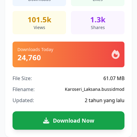
101.5k
1.3k
Views
Shares
Downloads Today
24,760
File Size:
61.07 MB
Filename:
Karoseri_Laksana.bussidmod
Updated:
2 tahun yang lalu
Download Now