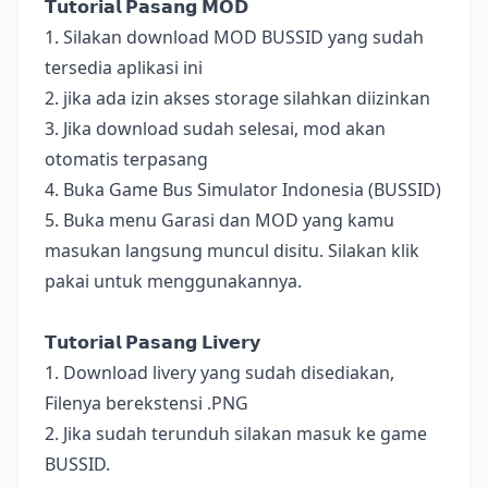
𝗧𝘂𝘁𝗼𝗿𝗶𝗮𝗹 𝗣𝗮𝘀𝗮𝗻𝗴 𝗠𝗢𝗗
1. Silakan download MOD BUSSID yang sudah
tersedia aplikasi ini
2. jika ada izin akses storage silahkan diizinkan
3. Jika download sudah selesai, mod akan
otomatis terpasang
4. Buka Game Bus Simulator Indonesia (BUSSID)
5. Buka menu Garasi dan MOD yang kamu
masukan langsung muncul disitu. Silakan klik
pakai untuk menggunakannya.
𝗧𝘂𝘁𝗼𝗿𝗶𝗮𝗹 𝗣𝗮𝘀𝗮𝗻𝗴 𝗟𝗶𝘃𝗲𝗿𝘆
1. Download livery yang sudah disediakan,
Filenya berekstensi .PNG
2. Jika sudah terunduh silakan masuk ke game
BUSSID.