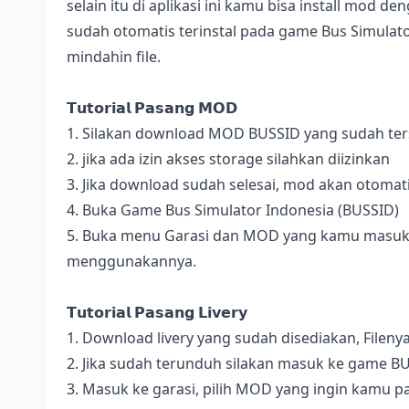
selain itu di aplikasi ini kamu bisa install mod 
sudah otomatis terinstal pada game Bus Simulator
mindahin file.
𝗧𝘂𝘁𝗼𝗿𝗶𝗮𝗹 𝗣𝗮𝘀𝗮𝗻𝗴 𝗠𝗢𝗗
1. Silakan download MOD BUSSID yang sudah terse
2. jika ada izin akses storage silahkan diizinkan
3. Jika download sudah selesai, mod akan otomat
4. Buka Game Bus Simulator Indonesia (BUSSID)
5. Buka menu Garasi dan MOD yang kamu masukan 
menggunakannya.
𝗧𝘂𝘁𝗼𝗿𝗶𝗮𝗹 𝗣𝗮𝘀𝗮𝗻𝗴 𝗟𝗶𝘃𝗲𝗿𝘆
1. Download livery yang sudah disediakan, Fileny
2. Jika sudah terunduh silakan masuk ke game B
3. Masuk ke garasi, pilih MOD yang ingin kamu pa