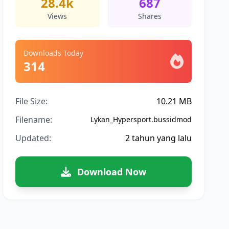
28.4k
687
Views
Shares
Downloads Today
314
File Size:
10.21 MB
Filename:
Lykan_Hypersport.bussidmod
Updated:
2 tahun yang lalu
Download Now