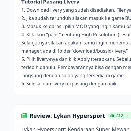
𝗧𝘂𝘁𝗼𝗿𝗶𝗮𝗹 𝗣𝗮𝘀𝗮𝗻𝗴 𝗟𝗶𝘃𝗲𝗿𝘆
1. Download livery yang sudah disediakan, Fileny
2. Jika sudah terunduh silakan masuk ke game B
3. Masuk ke garasi, pilih MOD yang ingin kamu pa
4. Klik ikon “palet” centang High Resolution (resolus
Selanjutnya silakan apakah kamu ingin menemukan 
manager. ada di folder 'download/bussid/livery/'
5. Pilih livery-nya dan klik Apply (terapkan). S
terlebih dahulu. Pembayarannya bisa dengan me
langsung dengan saldo yang tersedia di game.
6. Selesai dan livery terpasang dengan baik.
Review: Lykan Hypersport
AI Gener
Lykan Hypersport: Kendaraan Super Mewah 