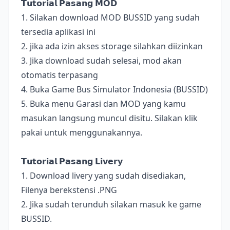
𝗧𝘂𝘁𝗼𝗿𝗶𝗮𝗹 𝗣𝗮𝘀𝗮𝗻𝗴 𝗠𝗢𝗗
1. Silakan download MOD BUSSID yang sudah
tersedia aplikasi ini
2. jika ada izin akses storage silahkan diizinkan
3. Jika download sudah selesai, mod akan
otomatis terpasang
4. Buka Game Bus Simulator Indonesia (BUSSID)
5. Buka menu Garasi dan MOD yang kamu
masukan langsung muncul disitu. Silakan klik
pakai untuk menggunakannya.
𝗧𝘂𝘁𝗼𝗿𝗶𝗮𝗹 𝗣𝗮𝘀𝗮𝗻𝗴 𝗟𝗶𝘃𝗲𝗿𝘆
1. Download livery yang sudah disediakan,
Filenya berekstensi .PNG
2. Jika sudah terunduh silakan masuk ke game
BUSSID.