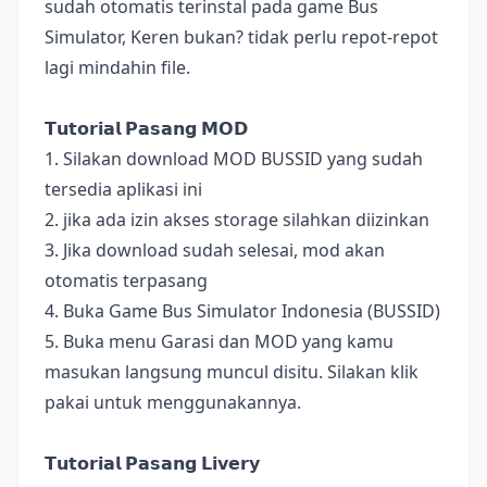
sudah otomatis terinstal pada game Bus
Simulator, Keren bukan? tidak perlu repot-repot
lagi mindahin file.
𝗧𝘂𝘁𝗼𝗿𝗶𝗮𝗹 𝗣𝗮𝘀𝗮𝗻𝗴 𝗠𝗢𝗗
1. Silakan download MOD BUSSID yang sudah
tersedia aplikasi ini
2. jika ada izin akses storage silahkan diizinkan
3. Jika download sudah selesai, mod akan
otomatis terpasang
4. Buka Game Bus Simulator Indonesia (BUSSID)
5. Buka menu Garasi dan MOD yang kamu
masukan langsung muncul disitu. Silakan klik
pakai untuk menggunakannya.
𝗧𝘂𝘁𝗼𝗿𝗶𝗮𝗹 𝗣𝗮𝘀𝗮𝗻𝗴 𝗟𝗶𝘃𝗲𝗿𝘆