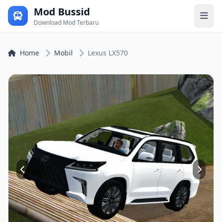
Mod Bussid
Download Mod Terbaru
Home
Mobil
Lexus LX570