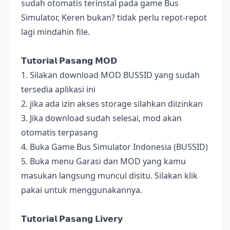
sudah otomatis terinstal pada game Bus
Simulator, Keren bukan? tidak perlu repot-repot
lagi mindahin file.
𝗧𝘂𝘁𝗼𝗿𝗶𝗮𝗹 𝗣𝗮𝘀𝗮𝗻𝗴 𝗠𝗢𝗗
1. Silakan download MOD BUSSID yang sudah
tersedia aplikasi ini
2. jika ada izin akses storage silahkan diizinkan
3. Jika download sudah selesai, mod akan
otomatis terpasang
4. Buka Game Bus Simulator Indonesia (BUSSID)
5. Buka menu Garasi dan MOD yang kamu
masukan langsung muncul disitu. Silakan klik
pakai untuk menggunakannya.
𝗧𝘂𝘁𝗼𝗿𝗶𝗮𝗹 𝗣𝗮𝘀𝗮𝗻𝗴 𝗟𝗶𝘃𝗲𝗿𝘆