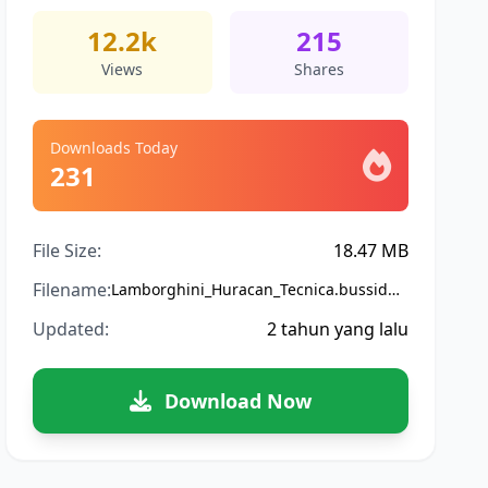
12.2k
215
Views
Shares
Downloads Today
231
File Size:
18.47 MB
Filename:
Lamborghini_Huracan_Tecnica.bussidmod
Updated:
2 tahun yang lalu
Download Now