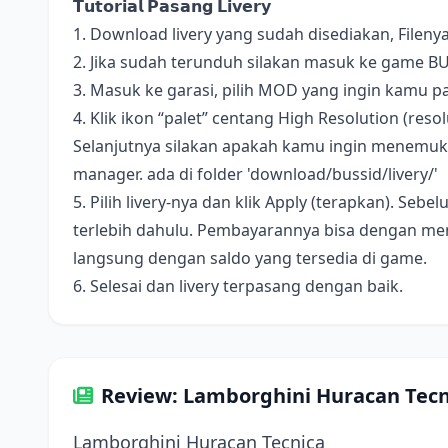
𝗧𝘂𝘁𝗼𝗿𝗶𝗮𝗹 𝗣𝗮𝘀𝗮𝗻𝗴 𝗟𝗶𝘃𝗲𝗿𝘆
1. Download livery yang sudah disediakan, Fileny
2. Jika sudah terunduh silakan masuk ke game B
3. Masuk ke garasi, pilih MOD yang ingin kamu pa
4. Klik ikon “palet” centang High Resolution (resolus
Selanjutnya silakan apakah kamu ingin menemukan 
manager. ada di folder 'download/bussid/livery/'
5. Pilih livery-nya dan klik Apply (terapkan). S
terlebih dahulu. Pembayarannya bisa dengan me
langsung dengan saldo yang tersedia di game.
6. Selesai dan livery terpasang dengan baik.
Review: Lamborghini Huracan Tecn
Lamborghini Huracan Tecnica