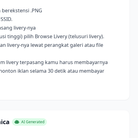
a berekstensi .PNG
USSID.
sang livery-nya
i tinggi) pilih Browse Livery (telusuri livery).
livery-nya lewat perangkat galeri atau file
ebelum livery terpasang kamu harus membayarnya
nonton iklan selama 30 detik atau membayar
ica
AI Generated