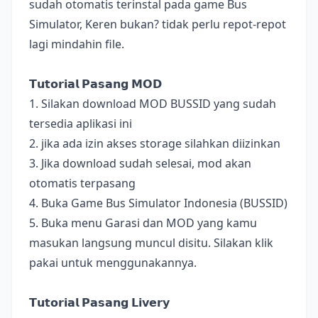
sudah otomatis terinstal pada game Bus
Simulator, Keren bukan? tidak perlu repot-repot
lagi mindahin file.
𝗧𝘂𝘁𝗼𝗿𝗶𝗮𝗹 𝗣𝗮𝘀𝗮𝗻𝗴 𝗠𝗢𝗗
1. Silakan download MOD BUSSID yang sudah
tersedia aplikasi ini
2. jika ada izin akses storage silahkan diizinkan
3. Jika download sudah selesai, mod akan
otomatis terpasang
4. Buka Game Bus Simulator Indonesia (BUSSID)
5. Buka menu Garasi dan MOD yang kamu
masukan langsung muncul disitu. Silakan klik
pakai untuk menggunakannya.
𝗧𝘂𝘁𝗼𝗿𝗶𝗮𝗹 𝗣𝗮𝘀𝗮𝗻𝗴 𝗟𝗶𝘃𝗲𝗿𝘆