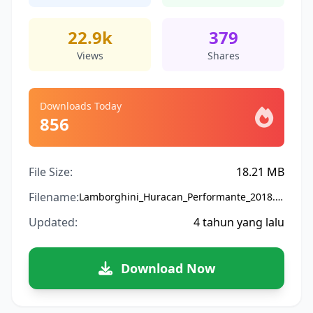
22.9k
379
Views
Shares
Downloads Today
856
File Size:
18.21 MB
Filename:
Lamborghini_Huracan_Performante_2018.bussidmod
Updated:
4 tahun yang lalu
Download Now