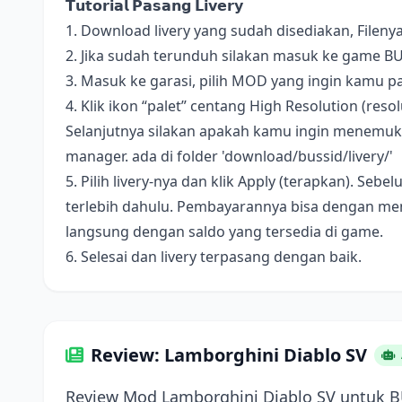
𝗧𝘂𝘁𝗼𝗿𝗶𝗮𝗹 𝗣𝗮𝘀𝗮𝗻𝗴 𝗟𝗶𝘃𝗲𝗿𝘆
1. Download livery yang sudah disediakan, Fileny
2. Jika sudah terunduh silakan masuk ke game B
3. Masuk ke garasi, pilih MOD yang ingin kamu pa
4. Klik ikon “palet” centang High Resolution (resolus
Selanjutnya silakan apakah kamu ingin menemukan 
manager. ada di folder 'download/bussid/livery/'
5. Pilih livery-nya dan klik Apply (terapkan). S
terlebih dahulu. Pembayarannya bisa dengan me
langsung dengan saldo yang tersedia di game.
6. Selesai dan livery terpasang dengan baik.
Review: Lamborghini Diablo SV
Review Mod Lamborghini Diablo SV untuk 