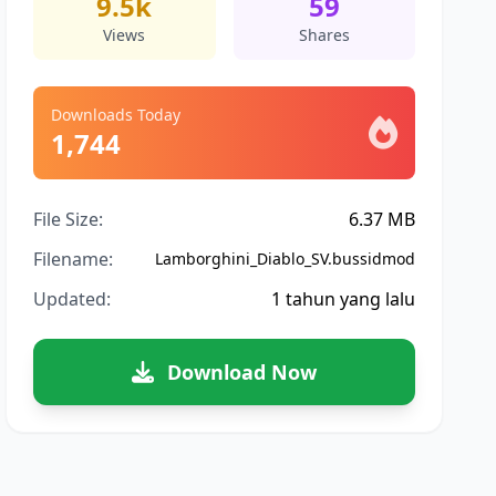
9.5k
59
Views
Shares
Downloads Today
1,744
File Size:
6.37 MB
Filename:
Lamborghini_Diablo_SV.bussidmod
Updated:
1 tahun yang lalu
Download Now