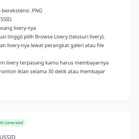
a berekstensi .PNG
USSID.
sang livery-nya
i tinggi) pilih Browse Livery (telusuri livery).
livery-nya lewat perangkat galeri atau file
ebelum livery terpasang kamu harus membayarnya
nonton iklan selama 30 detik atau membayar
AI Generated
BUSSID