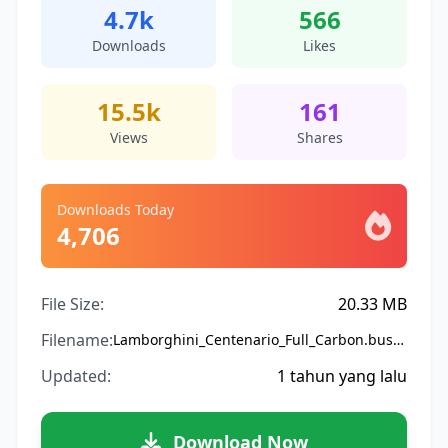
4.7k
566
Downloads
Likes
15.5k
161
Views
Shares
Downloads Today
4,706
File Size:
20.33 MB
Filename:
Lamborghini_Centenario_Full_Carbon.bussidmod
Updated:
1 tahun yang lalu
Download Now