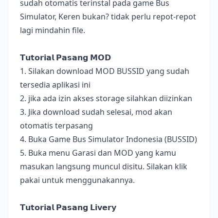
sudah otomatis terinstal pada game Bus
Simulator, Keren bukan? tidak perlu repot-repot
lagi mindahin file.
𝗧𝘂𝘁𝗼𝗿𝗶𝗮𝗹 𝗣𝗮𝘀𝗮𝗻𝗴 𝗠𝗢𝗗
1. Silakan download MOD BUSSID yang sudah
tersedia aplikasi ini
2. jika ada izin akses storage silahkan diizinkan
3. Jika download sudah selesai, mod akan
otomatis terpasang
4. Buka Game Bus Simulator Indonesia (BUSSID)
5. Buka menu Garasi dan MOD yang kamu
masukan langsung muncul disitu. Silakan klik
pakai untuk menggunakannya.
𝗧𝘂𝘁𝗼𝗿𝗶𝗮𝗹 𝗣𝗮𝘀𝗮𝗻𝗴 𝗟𝗶𝘃𝗲𝗿𝘆