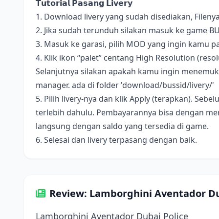
𝗧𝘂𝘁𝗼𝗿𝗶𝗮𝗹 𝗣𝗮𝘀𝗮𝗻𝗴 𝗟𝗶𝘃𝗲𝗿𝘆
1. Download livery yang sudah disediakan, Fileny
2. Jika sudah terunduh silakan masuk ke game B
3. Masuk ke garasi, pilih MOD yang ingin kamu pa
4. Klik ikon “palet” centang High Resolution (resolus
Selanjutnya silakan apakah kamu ingin menemukan 
manager. ada di folder 'download/bussid/livery/'
5. Pilih livery-nya dan klik Apply (terapkan). S
terlebih dahulu. Pembayarannya bisa dengan me
langsung dengan saldo yang tersedia di game.
6. Selesai dan livery terpasang dengan baik.
Review: Lamborghini Aventador Du
Lamborghini Aventador Dubai Police