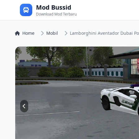
Mod Bussid
Download Mod Terbaru
Home
Mobil
Lamborghini Aventador Dubai Po