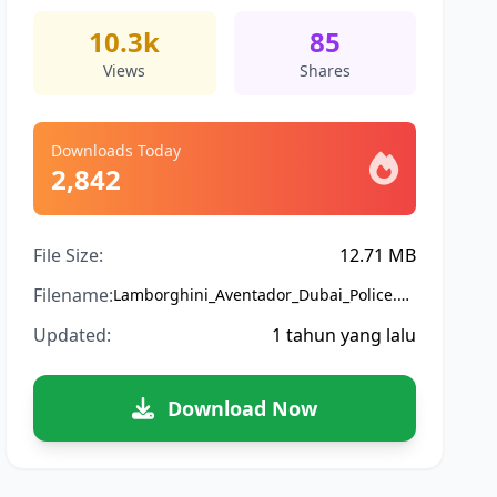
10.3k
85
Views
Shares
Downloads Today
2,842
File Size:
12.71 MB
Filename:
Lamborghini_Aventador_Dubai_Police.bussidmod
Updated:
1 tahun yang lalu
Download Now