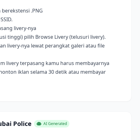
a berekstensi .PNG
USSID.
sang livery-nya
i tinggi) pilih Browse Livery (telusuri livery).
livery-nya lewat perangkat galeri atau file
ebelum livery terpasang kamu harus membayarnya
nonton iklan selama 30 detik atau membayar
bai Police
AI Generated