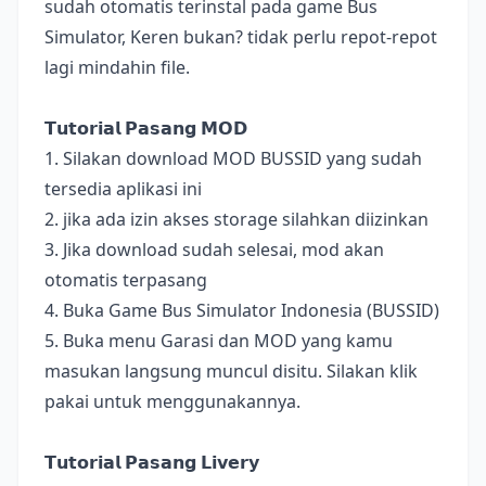
sudah otomatis terinstal pada game Bus
Simulator, Keren bukan? tidak perlu repot-repot
lagi mindahin file.
𝗧𝘂𝘁𝗼𝗿𝗶𝗮𝗹 𝗣𝗮𝘀𝗮𝗻𝗴 𝗠𝗢𝗗
1. Silakan download MOD BUSSID yang sudah
tersedia aplikasi ini
2. jika ada izin akses storage silahkan diizinkan
3. Jika download sudah selesai, mod akan
otomatis terpasang
4. Buka Game Bus Simulator Indonesia (BUSSID)
5. Buka menu Garasi dan MOD yang kamu
masukan langsung muncul disitu. Silakan klik
pakai untuk menggunakannya.
𝗧𝘂𝘁𝗼𝗿𝗶𝗮𝗹 𝗣𝗮𝘀𝗮𝗻𝗴 𝗟𝗶𝘃𝗲𝗿𝘆