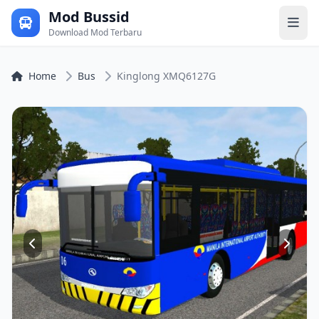
Mod Bussid
Download Mod Terbaru
Home
Bus
Kinglong XMQ6127G