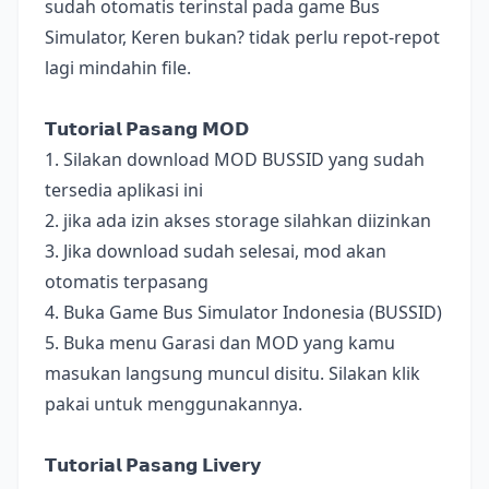
sudah otomatis terinstal pada game Bus
Simulator, Keren bukan? tidak perlu repot-repot
lagi mindahin file.
𝗧𝘂𝘁𝗼𝗿𝗶𝗮𝗹 𝗣𝗮𝘀𝗮𝗻𝗴 𝗠𝗢𝗗
1. Silakan download MOD BUSSID yang sudah
tersedia aplikasi ini
2. jika ada izin akses storage silahkan diizinkan
3. Jika download sudah selesai, mod akan
otomatis terpasang
4. Buka Game Bus Simulator Indonesia (BUSSID)
5. Buka menu Garasi dan MOD yang kamu
masukan langsung muncul disitu. Silakan klik
pakai untuk menggunakannya.
𝗧𝘂𝘁𝗼𝗿𝗶𝗮𝗹 𝗣𝗮𝘀𝗮𝗻𝗴 𝗟𝗶𝘃𝗲𝗿𝘆