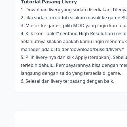
𝗧𝘂𝘁𝗼𝗿𝗶𝗮𝗹 𝗣𝗮𝘀𝗮𝗻𝗴 𝗟𝗶𝘃𝗲𝗿𝘆
1. Download livery yang sudah disediakan, Fileny
2. Jika sudah terunduh silakan masuk ke game B
3. Masuk ke garasi, pilih MOD yang ingin kamu pa
4. Klik ikon “palet” centang High Resolution (resolus
Selanjutnya silakan apakah kamu ingin menemukan 
manager. ada di folder 'download/bussid/livery/'
5. Pilih livery-nya dan klik Apply (terapkan). S
terlebih dahulu. Pembayarannya bisa dengan me
langsung dengan saldo yang tersedia di game.
6. Selesai dan livery terpasang dengan baik.