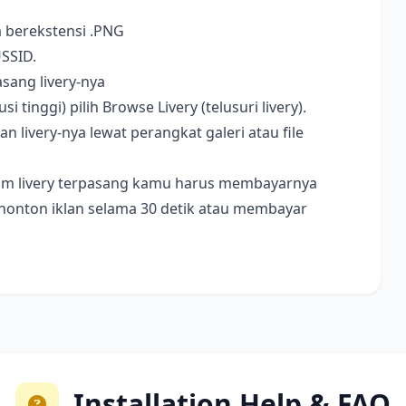
a berekstensi .PNG
USSID.
sang livery-nya
i tinggi) pilih Browse Livery (telusuri livery).
livery-nya lewat perangkat galeri atau file
ebelum livery terpasang kamu harus membayarnya
nonton iklan selama 30 detik atau membayar
Installation Help & FAQ