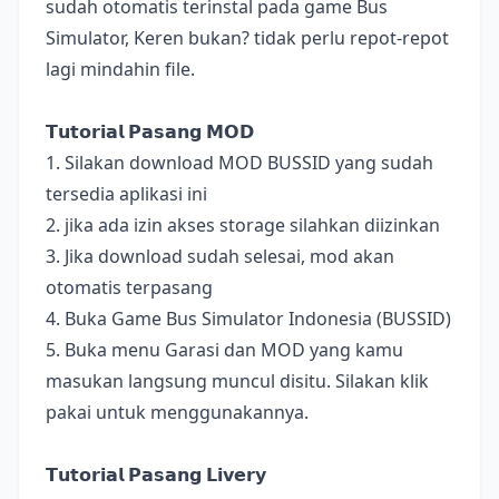
sudah otomatis terinstal pada game Bus
Simulator, Keren bukan? tidak perlu repot-repot
lagi mindahin file.
𝗧𝘂𝘁𝗼𝗿𝗶𝗮𝗹 𝗣𝗮𝘀𝗮𝗻𝗴 𝗠𝗢𝗗
1. Silakan download MOD BUSSID yang sudah
tersedia aplikasi ini
2. jika ada izin akses storage silahkan diizinkan
3. Jika download sudah selesai, mod akan
otomatis terpasang
4. Buka Game Bus Simulator Indonesia (BUSSID)
5. Buka menu Garasi dan MOD yang kamu
masukan langsung muncul disitu. Silakan klik
pakai untuk menggunakannya.
𝗧𝘂𝘁𝗼𝗿𝗶𝗮𝗹 𝗣𝗮𝘀𝗮𝗻𝗴 𝗟𝗶𝘃𝗲𝗿𝘆