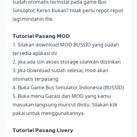
sudah otomatis terinstal pada game Bus
Simulator, Keren bukan? tidak perlu repot-repot
lagi mindahin file.
𝗧𝘂𝘁𝗼𝗿𝗶𝗮𝗹 𝗣𝗮𝘀𝗮𝗻𝗴 𝗠𝗢𝗗
1. Silakan download MOD BUSSID yang sudah
tersedia aplikasi ini
2. jika ada izin akses storage silahkan diizinkan
3. Jika download sudah selesai, mod akan
otomatis terpasang
4. Buka Game Bus Simulator Indonesia (BUSSID)
5. Buka menu Garasi dan MOD yang kamu
masukan langsung muncul disitu. Silakan klik
pakai untuk menggunakannya.
𝗧𝘂𝘁𝗼𝗿𝗶𝗮𝗹 𝗣𝗮𝘀𝗮𝗻𝗴 𝗟𝗶𝘃𝗲𝗿𝘆