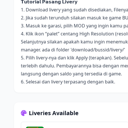
𝗧𝘂𝘁𝗼𝗿𝗶𝗮𝗹 𝗣𝗮𝘀𝗮𝗻𝗴 𝗟𝗶𝘃𝗲𝗿𝘆
1. Download livery yang sudah disediakan, Fileny
2. Jika sudah terunduh silakan masuk ke game B
3. Masuk ke garasi, pilih MOD yang ingin kamu pa
4. Klik ikon “palet” centang High Resolution (resolus
Selanjutnya silakan apakah kamu ingin menemukan 
manager. ada di folder 'download/bussid/livery/'
5. Pilih livery-nya dan klik Apply (terapkan). S
terlebih dahulu. Pembayarannya bisa dengan me
langsung dengan saldo yang tersedia di game.
6. Selesai dan livery terpasang dengan baik.
Liveries Available