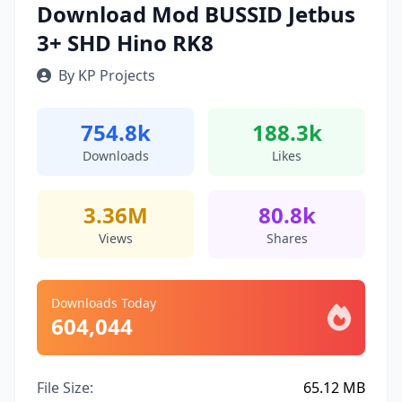
Download Mod BUSSID Jetbus
3+ SHD Hino RK8
By KP Projects
754.8k
188.3k
Downloads
Likes
3.36M
80.8k
Views
Shares
Downloads Today
604,044
File Size:
65.12 MB