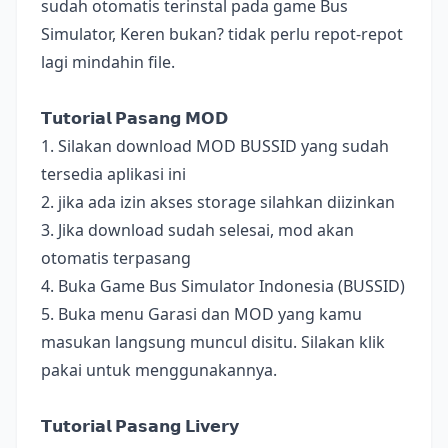
sudah otomatis terinstal pada game Bus
Simulator, Keren bukan? tidak perlu repot-repot
lagi mindahin file.
𝗧𝘂𝘁𝗼𝗿𝗶𝗮𝗹 𝗣𝗮𝘀𝗮𝗻𝗴 𝗠𝗢𝗗
1. Silakan download MOD BUSSID yang sudah
tersedia aplikasi ini
2. jika ada izin akses storage silahkan diizinkan
3. Jika download sudah selesai, mod akan
otomatis terpasang
4. Buka Game Bus Simulator Indonesia (BUSSID)
5. Buka menu Garasi dan MOD yang kamu
masukan langsung muncul disitu. Silakan klik
pakai untuk menggunakannya.
𝗧𝘂𝘁𝗼𝗿𝗶𝗮𝗹 𝗣𝗮𝘀𝗮𝗻𝗴 𝗟𝗶𝘃𝗲𝗿𝘆