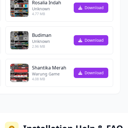
Rosalia Indah
Download
Unknown
4.77 MB
Budiman
Download
Unknown
2.96 MB
Shantika Merah
Download
Warung Game
4.08 MB