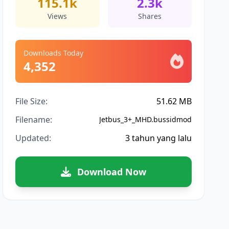
115.1k
2.3k
Views
Shares
Downloads Today
4,352
File Size:
51.62 MB
Filename:
Jetbus_3+_MHD.bussidmod
Updated:
3 tahun yang lalu
Download Now