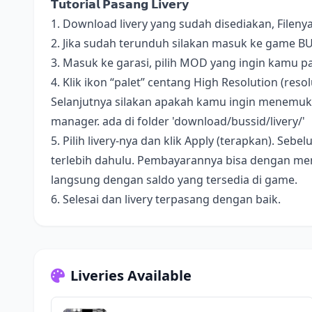
𝗧𝘂𝘁𝗼𝗿𝗶𝗮𝗹 𝗣𝗮𝘀𝗮𝗻𝗴 𝗟𝗶𝘃𝗲𝗿𝘆
1. Download livery yang sudah disediakan, Fileny
2. Jika sudah terunduh silakan masuk ke game B
3. Masuk ke garasi, pilih MOD yang ingin kamu pa
4. Klik ikon “palet” centang High Resolution (resolus
Selanjutnya silakan apakah kamu ingin menemukan 
manager. ada di folder 'download/bussid/livery/'
5. Pilih livery-nya dan klik Apply (terapkan). S
terlebih dahulu. Pembayarannya bisa dengan me
langsung dengan saldo yang tersedia di game.
6. Selesai dan livery terpasang dengan baik.
Liveries Available