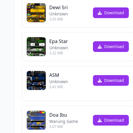
Dewi Sri
Download
Unknown
3.05 MB
Epa Star
Download
Unknown
3.32 MB
ASM
Download
Unknown
3.42 MB
Doa Ibu
Download
Warung Game
3.07 MB