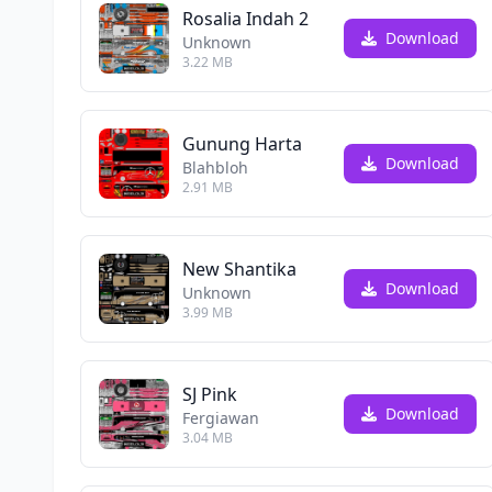
Rosalia Indah 2
Download
Unknown
3.22 MB
Gunung Harta
Download
Blahbloh
2.91 MB
New Shantika
Download
Unknown
3.99 MB
SJ Pink
Download
Fergiawan
3.04 MB