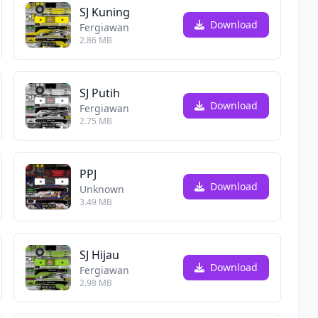
SJ Kuning
Download
Fergiawan
2.86 MB
SJ Putih
Download
Fergiawan
2.75 MB
PPJ
Download
Unknown
3.49 MB
SJ Hijau
Download
Fergiawan
2.98 MB