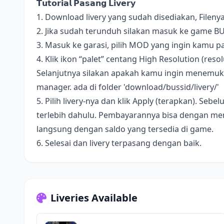
𝗧𝘂𝘁𝗼𝗿𝗶𝗮𝗹 𝗣𝗮𝘀𝗮𝗻𝗴 𝗟𝗶𝘃𝗲𝗿𝘆
1. Download livery yang sudah disediakan, Fileny
2. Jika sudah terunduh silakan masuk ke game B
3. Masuk ke garasi, pilih MOD yang ingin kamu pa
4. Klik ikon “palet” centang High Resolution (resolus
Selanjutnya silakan apakah kamu ingin menemukan 
manager. ada di folder 'download/bussid/livery/'
5. Pilih livery-nya dan klik Apply (terapkan). S
terlebih dahulu. Pembayarannya bisa dengan me
langsung dengan saldo yang tersedia di game.
6. Selesai dan livery terpasang dengan baik.
Liveries Available