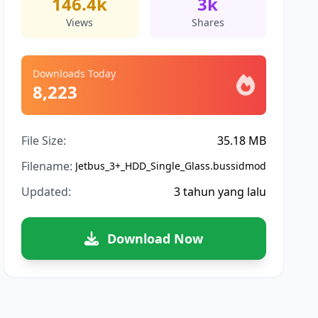
146.4k
3k
Views
Shares
Downloads Today
8,223
File Size:
35.18 MB
Filename:
Jetbus_3+_HDD_Single_Glass.bussidmod
Updated:
3 tahun yang lalu
Download Now