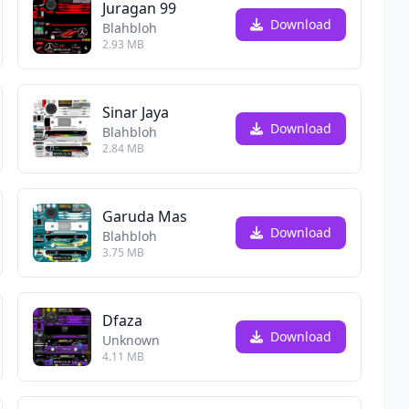
Juragan 99
Download
Blahbloh
2.93 MB
Sinar Jaya
Download
Blahbloh
2.84 MB
Garuda Mas
Download
Blahbloh
3.75 MB
Dfaza
Download
Unknown
4.11 MB