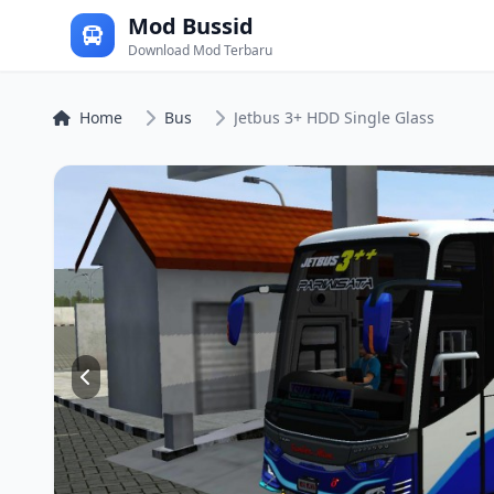
Mod Bussid
Download Mod Terbaru
Home
Bus
Jetbus 3+ HDD Single Glass