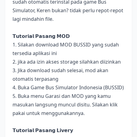
sudah otomatis terinstal pada game Bus
Simulator, Keren bukan? tidak perlu repot-repot
lagi mindahin file.
𝗧𝘂𝘁𝗼𝗿𝗶𝗮𝗹 𝗣𝗮𝘀𝗮𝗻𝗴 𝗠𝗢𝗗
1. Silakan download MOD BUSSID yang sudah
tersedia aplikasi ini
2. jika ada izin akses storage silahkan diizinkan
3. Jika download sudah selesai, mod akan
otomatis terpasang
4. Buka Game Bus Simulator Indonesia (BUSSID)
5. Buka menu Garasi dan MOD yang kamu
masukan langsung muncul disitu. Silakan klik
pakai untuk menggunakannya.
𝗧𝘂𝘁𝗼𝗿𝗶𝗮𝗹 𝗣𝗮𝘀𝗮𝗻𝗴 𝗟𝗶𝘃𝗲𝗿𝘆