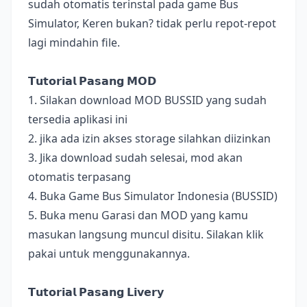
sudah otomatis terinstal pada game Bus
Simulator, Keren bukan? tidak perlu repot-repot
lagi mindahin file.
𝗧𝘂𝘁𝗼𝗿𝗶𝗮𝗹 𝗣𝗮𝘀𝗮𝗻𝗴 𝗠𝗢𝗗
1. Silakan download MOD BUSSID yang sudah
tersedia aplikasi ini
2. jika ada izin akses storage silahkan diizinkan
3. Jika download sudah selesai, mod akan
otomatis terpasang
4. Buka Game Bus Simulator Indonesia (BUSSID)
5. Buka menu Garasi dan MOD yang kamu
masukan langsung muncul disitu. Silakan klik
pakai untuk menggunakannya.
𝗧𝘂𝘁𝗼𝗿𝗶𝗮𝗹 𝗣𝗮𝘀𝗮𝗻𝗴 𝗟𝗶𝘃𝗲𝗿𝘆