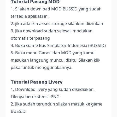
𝗧𝘂𝘁𝗼𝗿𝗶𝗮𝗹 𝗣𝗮𝘀𝗮𝗻𝗴 𝗠𝗢𝗗
1. Silakan download MOD BUSSID yang sudah
tersedia aplikasi ini
2. jika ada izin akses storage silahkan diizinkan
3. Jika download sudah selesai, mod akan
otomatis terpasang
4. Buka Game Bus Simulator Indonesia (BUSSID)
5. Buka menu Garasi dan MOD yang kamu
masukan langsung muncul disitu. Silakan klik
pakai untuk menggunakannya.
𝗧𝘂𝘁𝗼𝗿𝗶𝗮𝗹 𝗣𝗮𝘀𝗮𝗻𝗴 𝗟𝗶𝘃𝗲𝗿𝘆
1. Download livery yang sudah disediakan,
Filenya berekstensi .PNG
2. Jika sudah terunduh silakan masuk ke game
BUSSID.