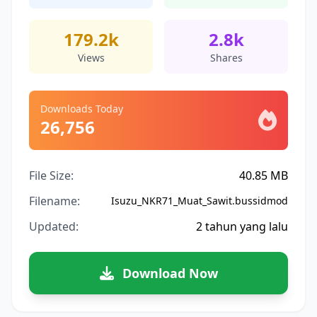
179.2k
2.8k
Views
Shares
Downloads Today
26,756
File Size:
40.85 MB
Filename:
Isuzu_NKR71_Muat_Sawit.bussidmod
Updated:
2 tahun yang lalu
Download Now