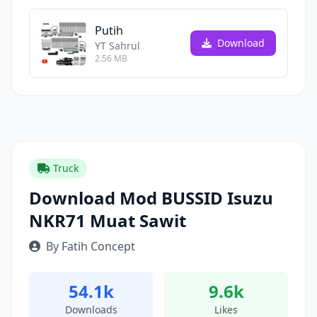
Putih
Download
YT Sahrul
2.56 MB
Truck
Download Mod BUSSID Isuzu
NKR71 Muat Sawit
By Fatih Concept
54.1k
9.6k
Downloads
Likes