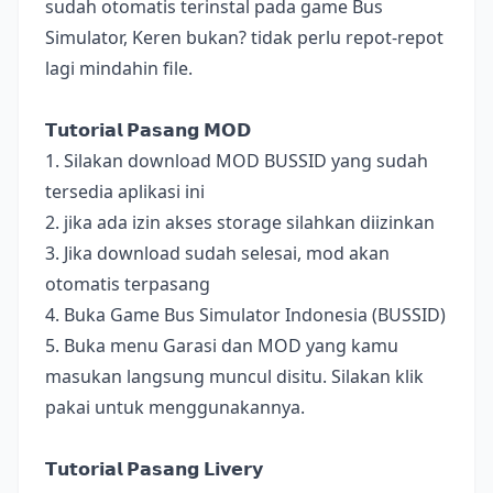
sudah otomatis terinstal pada game Bus
Simulator, Keren bukan? tidak perlu repot-repot
lagi mindahin file.
𝗧𝘂𝘁𝗼𝗿𝗶𝗮𝗹 𝗣𝗮𝘀𝗮𝗻𝗴 𝗠𝗢𝗗
1. Silakan download MOD BUSSID yang sudah
tersedia aplikasi ini
2. jika ada izin akses storage silahkan diizinkan
3. Jika download sudah selesai, mod akan
otomatis terpasang
4. Buka Game Bus Simulator Indonesia (BUSSID)
5. Buka menu Garasi dan MOD yang kamu
masukan langsung muncul disitu. Silakan klik
pakai untuk menggunakannya.
𝗧𝘂𝘁𝗼𝗿𝗶𝗮𝗹 𝗣𝗮𝘀𝗮𝗻𝗴 𝗟𝗶𝘃𝗲𝗿𝘆