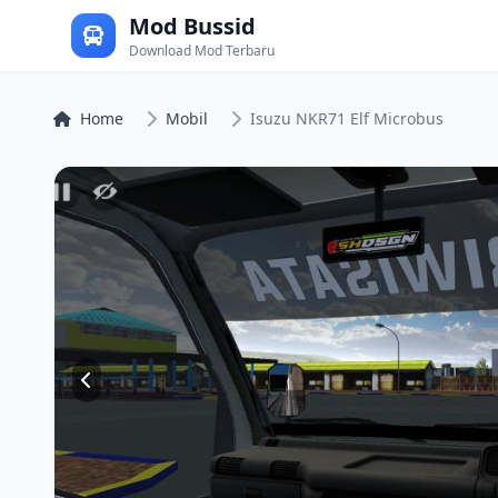
Mod Bussid
Download Mod Terbaru
Home
Mobil
Isuzu NKR71 Elf Microbus