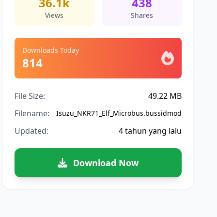
36.1k
438
Views
Shares
Downloads Today
814
File Size:
49.22 MB
Filename:
Isuzu_NKR71_Elf_Microbus.bussidmod
Updated:
4 tahun yang lalu
Download Now