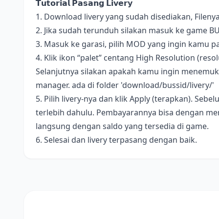
𝗧𝘂𝘁𝗼𝗿𝗶𝗮𝗹 𝗣𝗮𝘀𝗮𝗻𝗴 𝗟𝗶𝘃𝗲𝗿𝘆
1. Download livery yang sudah disediakan, Fileny
2. Jika sudah terunduh silakan masuk ke game B
3. Masuk ke garasi, pilih MOD yang ingin kamu pa
4. Klik ikon “palet” centang High Resolution (resolus
Selanjutnya silakan apakah kamu ingin menemukan 
manager. ada di folder 'download/bussid/livery/'
5. Pilih livery-nya dan klik Apply (terapkan). S
terlebih dahulu. Pembayarannya bisa dengan me
langsung dengan saldo yang tersedia di game.
6. Selesai dan livery terpasang dengan baik.