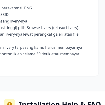
a berekstensi .PNG
USSID.
sang livery-nya
i tinggi) pilih Browse Livery (telusuri livery).
livery-nya lewat perangkat galeri atau file
ebelum livery terpasang kamu harus membayarnya
nonton iklan selama 30 detik atau membayar
Installation Help & FAQ