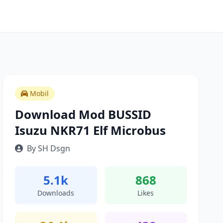
Mobil
Download Mod BUSSID
Isuzu NKR71 Elf Microbus
By SH Dsgn
5.1k
868
Downloads
Likes