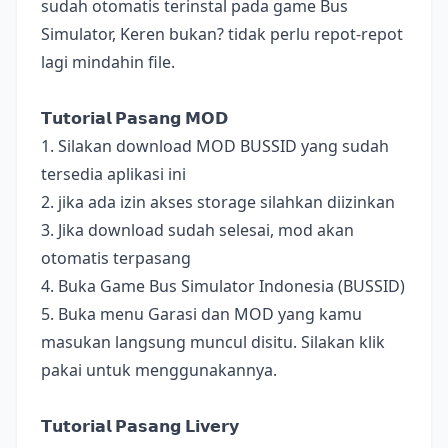
sudah otomatis terinstal pada game Bus
Simulator, Keren bukan? tidak perlu repot-repot
lagi mindahin file.
𝗧𝘂𝘁𝗼𝗿𝗶𝗮𝗹 𝗣𝗮𝘀𝗮𝗻𝗴 𝗠𝗢𝗗
1. Silakan download MOD BUSSID yang sudah
tersedia aplikasi ini
2. jika ada izin akses storage silahkan diizinkan
3. Jika download sudah selesai, mod akan
otomatis terpasang
4. Buka Game Bus Simulator Indonesia (BUSSID)
5. Buka menu Garasi dan MOD yang kamu
masukan langsung muncul disitu. Silakan klik
pakai untuk menggunakannya.
𝗧𝘂𝘁𝗼𝗿𝗶𝗮𝗹 𝗣𝗮𝘀𝗮𝗻𝗴 𝗟𝗶𝘃𝗲𝗿𝘆